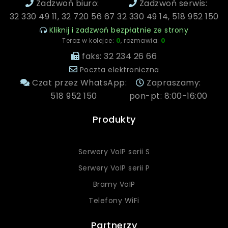
Zadzwoń biuro:
Zadzwoń serwis:
32 330 49 11, 32 720 56 67
32 330 49 14, 518 952 150
Kliknij i zadzwoń bezpłatnie ze strony
Teraz w kolejce:
0
, rozmawia:
0
faks: 32 234 26 66
Poczta elektroniczna
Czat przez WhatsApp:
Zapraszamy:
518 952 150
pon-pt: 8:00-16:00
Produkty
Serwery VoIP serii S
Serwery VoIP serii P
Bramy VoIP
Telefony WiFi
Partnerzy