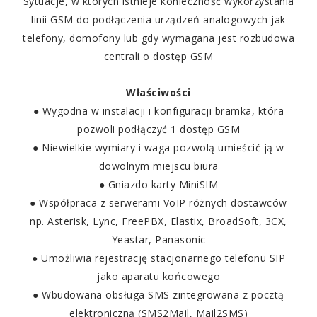
Sytuacje, w których istnieje konieczność wykorzystania
linii GSM do podłączenia urządzeń analogowych jak
telefony, domofony lub gdy wymagana jest rozbudowa
centrali o dostęp GSM
Właściwości
● Wygodna w instalacji i konfiguracji bramka, która
pozwoli podłączyć 1 dostęp GSM
● Niewielkie wymiary i waga pozwolą umieścić ją w
dowolnym miejscu biura
● Gniazdo karty MiniSIM
● Współpraca z serwerami VoIP różnych dostawców
np. Asterisk, Lync, FreePBX, Elastix, BroadSoft, 3CX,
Yeastar, Panasonic
● Umożliwia rejestrację stacjonarnego telefonu SIP
jako aparatu końcowego
● Wbudowana obsługa SMS zintegrowana z pocztą
elektroniczną (SMS2Mail, Mail2SMS)