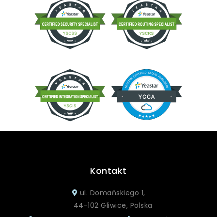
Kontakt
ul. Domańskiego 1,
44-102 Gliwice, Polska