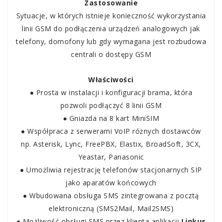
Zastosowanie
Sytuacje, w których istnieje konieczność wykorzystania
linii GSM do podłączenia urządzeń analogowych jak
telefony, domofony lub gdy wymagana jest rozbudowa
centrali o dostępy GSM
Właściwości
● Prosta w instalacji i konfiguracji brama, która
pozwoli podłączyć 8 linii GSM
● Gniazda na 8 kart MiniSIM
● Współpraca z serwerami VoIP różnych dostawców
np. Asterisk, Lync, FreePBX, Elastix, BroadSoft, 3CX,
Yeastar, Panasonic
● Umożliwia rejestrację telefonów stacjonarnych SIP
jako aparatów końcowych
● Wbudowana obsługa SMS zintegrowana z pocztą
elektroniczną (SMS2Mail, Mail2SMS)
● Możliwość obsługi SMS przez klienta aplikacji
Linkus