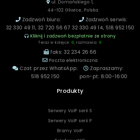
ul. Domańskiego 1,
44-102 Gliwice, Polska
Zadzwoń biuro:
Zadzwoń serwis:
32 330 49 11, 32 720 56 67
32 330 49 14, 518 952 150
Kliknij i zadzwoń bezpłatnie ze strony
Teraz w kolejce:
0
, rozmawia:
0
faks: 32 234 26 66
Poczta elektroniczna
Czat przez WhatsApp:
Zapraszamy:
518 952 150
pon-pt: 8:00-16:00
Produkty
Serwery VoIP serii S
Serwery VoIP serii P
Bramy VoIP