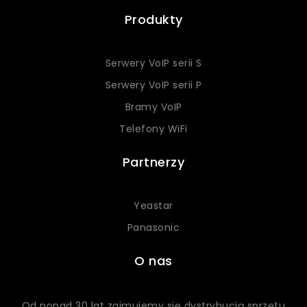
Produkty
Serwery VoIP serii S
Serwery VoIP serii P
Bramy VoIP
Telefony WiFi
Partnerzy
Yeastar
Panasonic
O nas
Od ponad 30 lat zajmujemy się dystrybucją sprzętu