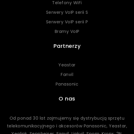
Telefony WiFi
Serwery VoIP serii S
Serwery VoIP serii P
Bramy VoIP
Partnerzy
Yeastar
Fanvil
Panasonic
O nas
Od ponad 30 lat zajmujemy się dystrybucją sprzętu
telekomunikacyjnego i akcesorów Panasonic, Yeastar,
Yealink, Sennheiser, Fanvil, Linkvil, Snom, Kronx, 2N,